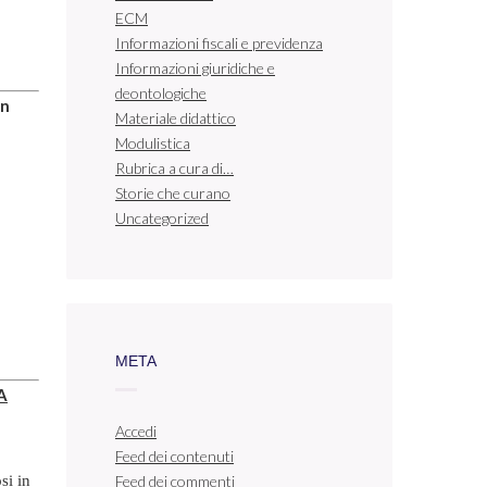
ECM
Informazioni fiscali e previdenza
Informazioni giuridiche e
deontologiche
in
Materiale didattico
Modulistica
Rubrica a cura di…
Storie che curano
Uncategorized
META
A
Accedi
Feed dei contenuti
si in
Feed dei commenti