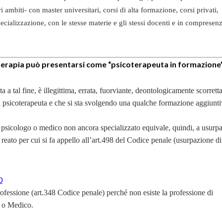
 ambiti- con master universitari, corsi di alta formazione, corsi privati,
specializzazione, con le stesse materie e gli stessi docenti e in compresen
oterapia può presentarsi come “psicoterapeuta in formazione”
ta a tal fine, è illegittima, errata, fuorviante, deontologicamente scorretta
 di psicoterapeuta e che si sta svolgendo una qualche formazione aggiunti
psicologo o medico non ancora specializzato equivale, quindi, a usurp
 reato per cui si fa appello all’art.498 del Codice penale (usurpazione di 
0
rofessione (art.348 Codice penale) perché non esiste la professione di
o o Medico.