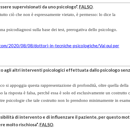
ssere supervisionati da uno psicologo”.
FALSO
.
 tutto ciò che non è espressamente vietato, è permesso: lo dice la
a psicodiagnosi sulla base dei test, prerogativa dello psicologo.
.com/2020/08/08/dottori-in-tecniche-psicologiche/Vai qui per
 agli altri interventi psicologici effettuata dallo psicologo sen
co si appoggia questa rappresentazione di profondità, oltre quella della
o la risposta è falsa, perché essa è solo ed esclusivamente un costrutto 
altre psicologie che tale costrutto non lo prendono minimamente in esam
bilità di intervento e di influenzare il paziente, per questo mot
re molto rischiosa”.
FALSO
.