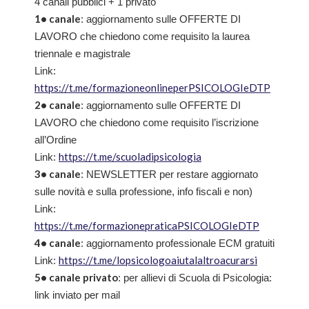
4 canali pubblici + 1 privato
1• canale
: aggiornamento sulle OFFERTE DI
LAVORO che chiedono come requisito la laurea
triennale e magistrale
Link:
https://t.me/formazioneonlineperPSICOLOGIeDTP
2• canale
: aggiornamento sulle OFFERTE DI
LAVORO che chiedono come requisito l’iscrizione
all’Ordine
https://t.me/scuoladipsicologia
Link:
3• canale
: NEWSLETTER per restare aggiornato
sulle novità e sulla professione, info fiscali e non)
Link:
https://t.me/formazionepraticaPSICOLOGIeDTP
4• canale
: aggiornamento professionale ECM gratuiti
https://t.me/lopsicologoaiutalaltroacurarsi
Link:
5• canale privato
: per allievi di Scuola di Psicologia:
link inviato per mail