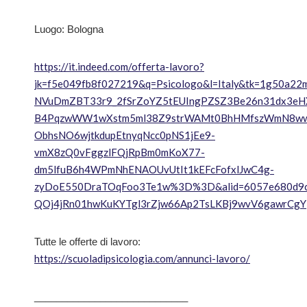
Luogo: Bologna
https://it.indeed.com/offerta-lavoro?
jk=f5e049fb8f027219&q=Psicologo&l=Italy&tk=1g5
NVuDmZBT33r9_2fSrZoYZ5tEUIngPZSZ3Be26n31dx3eH
B4PqzwWW1wXstm5ml38Z9strWAMt0BhHMfszWmN8wwZR
ObhsNO6wjtkdupEtnyqNcc0pNS1jEe9-
vmX8zQ0vFggzlFQjRpBm0mKoX77-
dm5lfuB6h4WPmNhENAOUvUtIt1kEFcFofxlJwC4g-
zyDoE550DraTOqFoo3Te1w%3D%3D&alid=6057e680d9c67f5
QOj4jRn01hwKuKYTgl3rZjw66Ap2TsLKBj9wvV6gawrCgY
Tutte le offerte di lavoro:
https://scuoladipsicologia.com/annunci-lavoro/
____________________________