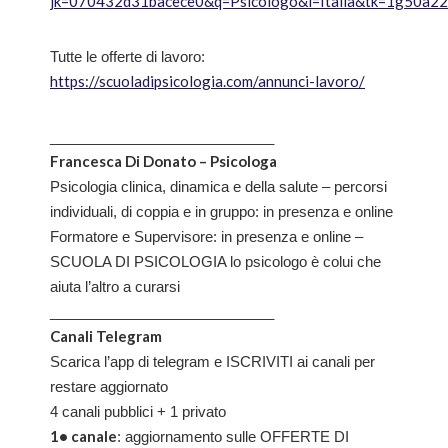
jk=070432d31bacece0&q=Psicologo&l=Italia&tk=1g50a
Tutte le offerte di lavoro:
https://scuoladipsicologia.com/annunci-lavoro/
____________________________
Francesca Di Donato – Psicologa
Psicologia clinica, dinamica e della salute – percorsi
individuali, di coppia e in gruppo: in presenza e online
Formatore e Supervisore: in presenza e online –
SCUOLA DI PSICOLOGIA lo psicologo è colui che
aiuta l’altro a curarsi
____________________________
Canali Telegram
Scarica l’app di telegram e ISCRIVITI ai canali per
restare aggiornato
4 canali pubblici + 1 privato
1• canale
: aggiornamento sulle OFFERTE DI