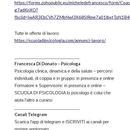
https://forms.zohopublic.eu/micheledefrancesco/form/
g7adKnXQ?
fbclid=IwAR3EbCVh7ZMbNwl3X68SlRme7a01lbxtTqN1B
Tutte le offerte di lavoro:
https://scuoladipsicologia.com/annunci-lavoro/
____________________________
Francesca Di Donato – Psicologa
Psicologia clinica, dinamica e della salute – percorsi
individuali, di coppia e in gruppo: in presenza e online
Formatore e Supervisore: in presenza e online –
SCUOLA DI PSICOLOGIA lo psicologo è colui che
aiuta l’altro a curarsi
____________________________
Canali Telegram
Scarica l’app di telegram e ISCRIVITI ai canali per
restare aggiornato