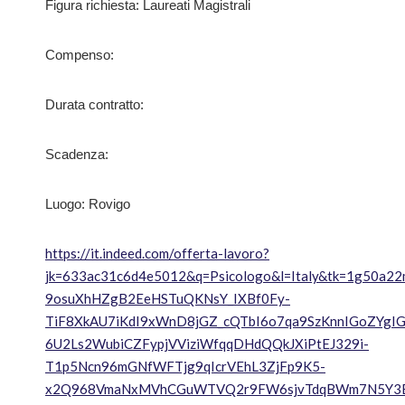
Figura richiesta: Laureati Magistrali
Compenso:
Durata contratto:
Scadenza:
Luogo: Rovigo
https://it.indeed.com/offerta-lavoro?
jk=633ac31c6d4e5012&q=Psicologo&l=Italy&tk=1g50
9osuXhHZgB2EeHSTuQKNsY_IXBf0Fy-
TiF8XkAU7iKdI9xWnD8jGZ_cQTbI6o7qa9SzKnnIGoZYgI
6U2Ls2WubiCZFypjVViziWfqqDHdQQkJXiPtEJ329i-
T1p5Ncn96mGNfWFTjg9qIcrVEhL3ZjFp9K5-
x2Q968VmaNxMVhCGuWTVQ2r9FW6sjvTdqBWm7N5Y3Bw