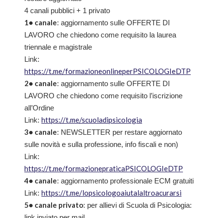
4 canali pubblici + 1 privato
1• canale
: aggiornamento sulle OFFERTE DI
LAVORO che chiedono come requisito la laurea
triennale e magistrale
Link:
https://t.me/formazioneonlineperPSICOLOGIeDTP
2• canale
: aggiornamento sulle OFFERTE DI
LAVORO che chiedono come requisito l’iscrizione
all’Ordine
https://t.me/scuoladipsicologia
Link:
3• canale
: NEWSLETTER per restare aggiornato
sulle novità e sulla professione, info fiscali e non)
Link:
https://t.me/formazionepraticaPSICOLOGIeDTP
4• canale
: aggiornamento professionale ECM gratuiti
https://t.me/lopsicologoaiutalaltroacurarsi
Link:
5• canale privato
: per allievi di Scuola di Psicologia:
link inviato per mail