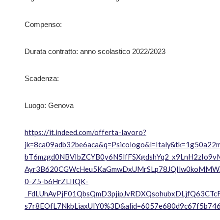
Compenso:
Durata contratto: anno scolastico 2022/2023
Scadenza:
Luogo: Genova
https://it.indeed.com/offerta-lavoro?
jk=8ca09adb32be6aca&q=Psicologo&l=Italy&tk=1g50
bT6mzgd0NBVIbZCYB0y6N5lfFSXgdshYq2_x9LnH2zIo9vM
Ayr3B620CGWcHeu5KaGmwDxUMrSLp78JQIlw0koMMWXe
0-Z5-b6HrZLIIQK-
_FdLUhAyPjF01QbsQmD3pjipJvRDXQsohubxDLjfQ63CTc
s7r8EOfL7NkbLiaxUIY0%3D&alid=6057e680d9c67f5b746