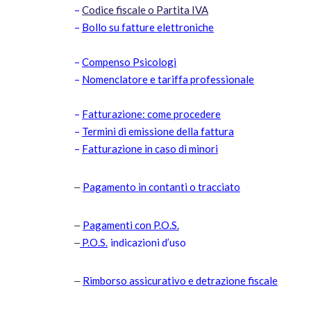
–
Codice fiscale o Partita IVA
–
Bollo su fatture elettroniche
–
Compenso Psicologi
–
Nomenclatore e tariffa professionale
–
Fatturazione: come procedere
–
Termini di emissione della fattura
–
Fatturazione in caso di minori
Pagamento in contanti o tracciato
–
Pagamenti con P.O.S.
–
P.O.S.
indicazioni d’uso
–
Rimborso assicurativo e detrazione fiscale
–