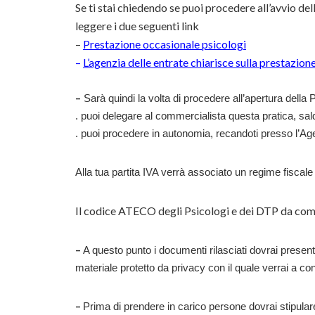
Se ti stai chiedendo se puoi procedere all’avvio de
leggere i due seguenti link
–
Prestazione occasionale psicologi
–
L’agenzia delle entrate chiarisce sulla prestazio
–
Sarà quindi la volta di procedere all’apertura della P
. puoi delegare al commercialista questa pratica, sa
. puoi procedere in autonomia, recandoti presso l’Ag
Alla tua partita IVA verrà associato un regime fiscal
Il codice ATECO degli Psicologi e dei DTP da com
–
A questo punto i documenti rilasciati dovrai presenta
materiale protetto da privacy con il quale verrai a c
–
Prima di prendere in carico persone dovrai stipular