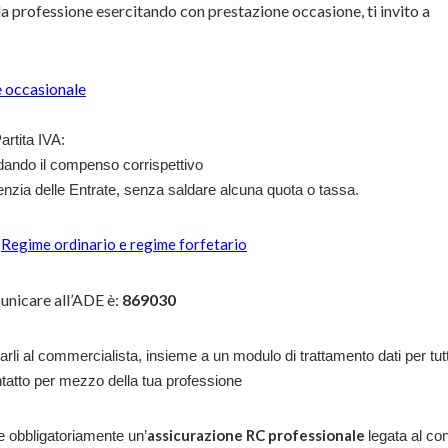
lla professione esercitando con prestazione occasione, ti invito a
ne occasionale
artita IVA:
ldando il compenso corrispettivo
enzia delle Entrate, senza saldare alcuna quota o tassa.
Regime ordinario e regime forfetario
e
unicare all’ADE è:
869030
rli al commercialista, insieme a un modulo di trattamento dati per tutt
ontatto per mezzo della tua professione
assicurazione RC professionale
e obbligatoriamente un’
legata al co