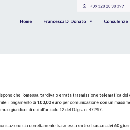
+39 328 28 38 399
Home
Francesca Di Donato
Consulenze
‘omessa, tardiva o errata trasmissione telematica
ispone che l
dei 
100,00 euro
con un massimo
mite il pagamento di
per comunicazione
mulo giuridico, di cui all’articolo 12 del D.lgs. n. 472/97.
entro i successivi 60 gior
omunicazione sia correttamente trasmessa