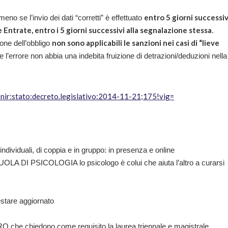
entro 5 giorni successivi
no se l’invio dei dati “corretti” è effettuato
e Entrate, entro i 5 giorni successivi alla segnalazione stessa
.
non sono applicabili le sanzioni nei casi di “lieve
one dell’obbligo
e l’errore non abbia una indebita fruizione di detrazioni/deduzioni nella
:nir:stato:decreto.legislativo:2014-11-21;175!vig=
individuali, di coppia e in gruppo: in presenza e online
OLA DI PSICOLOGIA lo psicologo è colui che aiuta l’altro a curarsi
estare aggiornato
che chiedono come requisito la laurea triennale e magistrale