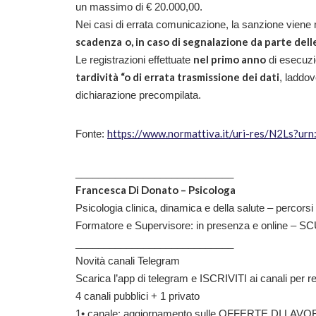
un massimo di € 20.000,00.
Nei casi di errata comunicazione, la sanzione viene me
scadenza
o, in caso di segnalazione da parte dell
nel primo anno
Le registrazioni effettuate
di esecuzi
tardività “o di errata trasmissione dei dati
, laddov
dichiarazione precompilata.
https://www.normattiva.it/uri-res/N2Ls?urn
Fonte:
____________________________
Francesca Di Donato – Psicologa
Psicologia clinica, dinamica e della salute – percorsi 
Formatore e Supervisore: in presenza e online – SCU
____________________________
Novità canali Telegram
Scarica l’app di telegram e ISCRIVITI ai canali per r
4 canali pubblici + 1 privato
1• canale: aggiornamento sulle OFFERTE DI LAVORO 