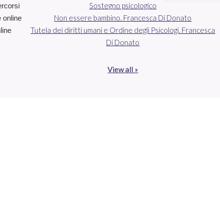
Sostegno psicologico
ercorsi
Non essere bambino. Francesca Di Donato
e online
Tutela dei diritti umani e Ordine degli Psicologi. Francesca
line
Di Donato
View all »