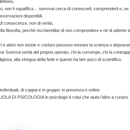
efinirsi.
tivi, non li squalifica… semmai cerca di conoscerli, comprenderli e, se
 osservazioni disponibili.
di conoscenze, non di verità.
a filosofia, perché rischierebbe di non comprendere e né di aderire 
i e attori non esiste e costoro possono onorare la scienza o depravar
come Somma verità del proprio operato, chi la corrompe, chi la contrap
igiosa, alla stregua della fede e questo ha ben poco di scientifico.
individuali, di coppia e in gruppo: in presenza e online
OLA DI PSICOLOGIA lo psicologo è colui che aiuta l’altro a curarsi