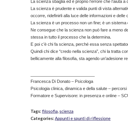
La scienza sbaglia ed è proprio l’errore che l’aiuta a d
La scienza è prudente e valida punti di vista alterna
occorre, ridefinirli alla luce delle informazioni e delle
La scienza è un processo non un fine; è un sistema 
Ne consegue che la scienza non può fare a meno dell
stessa in tutto il processo che la determina.
E poi c’è chi fa scienza, perché essa senza spettator
Quindi chi dice “credo nella scienza”, chi la tratta 
bellicamente alla filosofia, sta agendo un’adesione rel
____________________________
Francesca Di Donato – Psicologa
Psicologia clinica, dinamica e della salute – percorsi 
Formatore e Supervisore: in presenza e online – SCU
Tags:
filosofia
,
scienza
Categories:
Appunti e spunti di riflessione