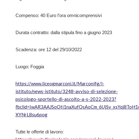
Compenso: 40 Euro l’ora omnicomprensivi
Durata contratto: dalla stipula fino a giugno 2023
Scadenza: ore 12 del 29/10/2022
Luogo: Foggia
https://www.liceogmarconi.it/Marconifg/l-
istituto/news-istituto/3248-avviso-di-selezione-
psicologo-sportello-di-ascolto-a-s-2022-2023?
fbclid=IwAR3AAJSoOtj1naXufQsAoCm_6UjSv_xsYqj8ToH1
XYNrL8su6pog
Tutte le offerte di lavoro: