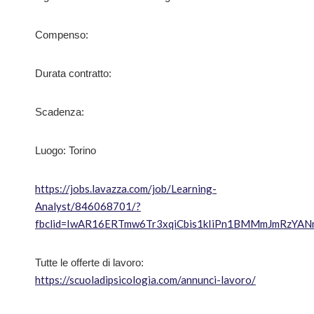
Compenso:
Durata contratto:
Scadenza:
Luogo: Torino
https://jobs.lavazza.com/job/Learning-
Analyst/846068701/?
fbclid=IwAR16ERTmw6Tr3xqiCbis1kIiPn1BMMmJmRzYAN
Tutte le offerte di lavoro:
https://scuoladipsicologia.com/annunci-lavoro/