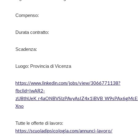
Compenso:
Durata contratto:
Scadenza:
Luogo: Provincia di Vicenza
https://www.linkedin.com/jobs/view/3066771138?
fbclid=IwAR2-
zU8thUeK_r4aONBVSlzPAvyAsIZ4x1iBVB_W9sPAx6gMc
Xno
Tutte le offerte di lavoro:
https://scuoladipsicologia.com/annunci-lavoro/