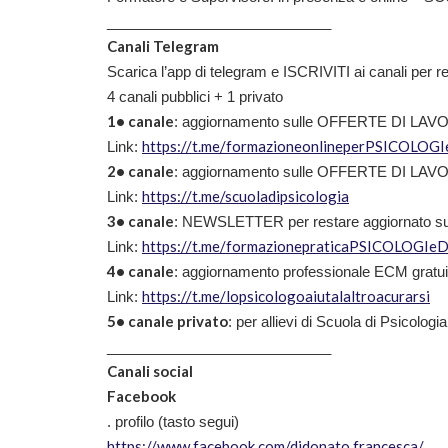
____________________________
Canali Telegram
Scarica l’app di telegram e ISCRIVITI ai canali per r
4 canali pubblici + 1 privato
1• canale
: aggiornamento sulle OFFERTE DI LAVORO
https://t.me/formazioneonlineperPSICOLOG
Link:
2• canale
: aggiornamento sulle OFFERTE DI LAVORO
https://t.me/scuoladipsicologia
Link:
3• canale
: NEWSLETTER per restare aggiornato sulle 
https://t.me/formazionepraticaPSICOLOGIe
Link:
4• canale
: aggiornamento professionale ECM gratui
https://t.me/lopsicologoaiutalaltroacurarsi
Link:
5• canale privato
: per allievi di Scuola di Psicologia
____________________________
Canali social
Facebook
. profilo (tasto segui)
https://www.facebook.com/didonato.francesca/