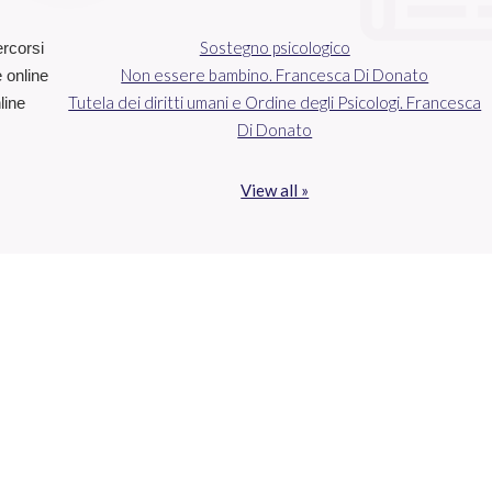
Sostegno psicologico
ercorsi
Non essere bambino. Francesca Di Donato
e online
Tutela dei diritti umani e Ordine degli Psicologi. Francesca
line
Di Donato
View all »