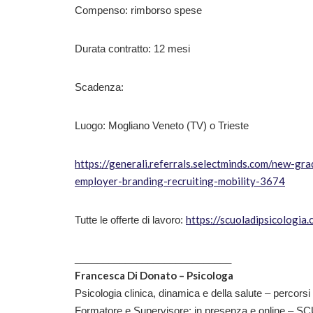
Compenso: rimborso spese
Durata contratto: 12 mesi
Scadenza:
Luogo: Mogliano Veneto (TV) o Trieste
https://generali.referrals.selectminds.com/new-g
employer-branding-recruiting-mobility-3674
https://scuoladipsicologia
Tutte le offerte di lavoro:
____________________________
Francesca Di Donato – Psicologa
Psicologia clinica, dinamica e della salute – percorsi 
Formatore e Supervisore: in presenza e online – SCU