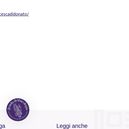
ncescadidonato/
ga
Leggi anche