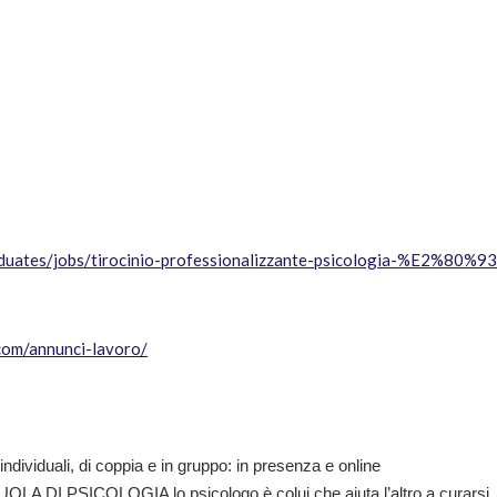
raduates/jobs/tirocinio-professionalizzante-psicologia-%E2%80%93
.com/annunci-lavoro/
individuali, di coppia e in gruppo: in presenza e online
OLA DI PSICOLOGIA lo psicologo è colui che aiuta l’altro a curarsi