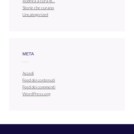
Rubrica a cura di…
Storie che curano
Uncategorized
META
Accedi
Feed dei contenuti
Feed dei commenti
WordPress.org