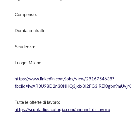
Compenso:
Durata contratto:
Scadenza:
Luogo: Milano
https://www.linkedin.com/jobs/view/2916754638?
fbclid=IwAR3U98D2n38NHQ3jxlx0l2FG3iREi8gbn9mUvjr
Tutte le offerte di lavoro:
https://scuoladipsicologia.com/annunci-di-lavoro
____________________________