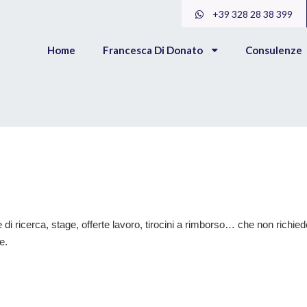
+39 328 28 38 399
Home
Francesca Di Donato
Consulenze
e di ricerca, stage, offerte lavoro, tirocini a rimborso… che non richie
e.