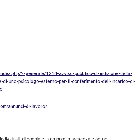
index.php/9-generale/1214-avviso-pubblico-di-indizione-della-
e-di-uno-psicologo-esterno-per-il-conferimento-dell-incarico-di-
co
.com/annunci-di-lavoro/
individuali, di coppia e in gruppo: in presenza e online