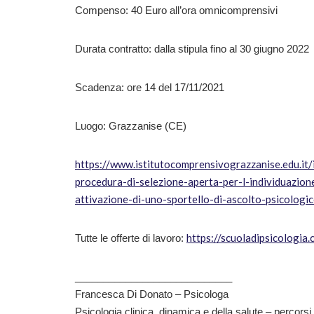
Compenso: 40 Euro all’ora omnicomprensivi
Durata contratto: dalla stipula fino al 30 giugno 2022
Scadenza: ore 14 del 17/11/2021
Luogo: Grazzanise (CE)
https://www.istitutocomprensivograzzanise.edu.it/
procedura-di-selezione-aperta-per-l-individuazion
attivazione-di-uno-sportello-di-ascolto-psicologi
https://scuoladipsicologia
Tutte le offerte di lavoro:
____________________________
Francesca Di Donato – Psicologa
Psicologia clinica, dinamica e della salute – percorsi 