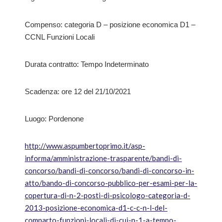
Compenso: categoria D – posizione economica D1 –
CCNL Funzioni Locali
Durata contratto: Tempo Indeterminato
Scadenza: ore 12 del 21/10/2021
Luogo: Pordenone
http://www.aspumbertoprimo.it/asp-
informa/amministrazione-trasparente/bandi-di-
concorso/bandi-di-concorso/bandi-di-concorso-in-
atto/bando-di-concorso-pubblico-per-esami-per-la-
copertura-di-n-2-posti-di-psicologo-categoria-d-
2013-posizione-economica-d1-c-c-n-l-del-
comparto-funzioni-locali-di-cui-n-1-a-tempo-