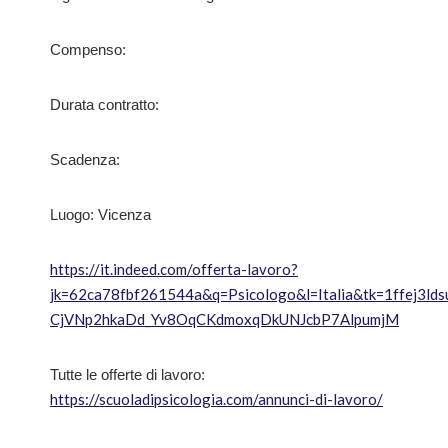
Compenso:
Durata contratto:
Scadenza:
Luogo: Vicenza
https://it.indeed.com/offerta-lavoro?
jk=62ca78fbf261544a&q=Psicologo&l=Italia&tk=1ffej3l
CjVNp2hkaDd_Yv8OqCKdmoxqDkUNJcbP7AlpumjM
Tutte le offerte di lavoro:
https://scuoladipsicologia.com/annunci-di-lavoro/