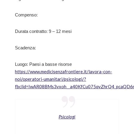
Compenso:
Durata contratto: 9 – 12 mesi
Scadenza:
Luogo: Paesi a basse risorse
https://www.medicisenzafrontiere.it/lavora-con-
noi/operatori-umanitari/psicologi/?
fbclid=IwAR08BMs3vxoh__a40KfCu075qvZhrQ4_pcaQD
Psicologi