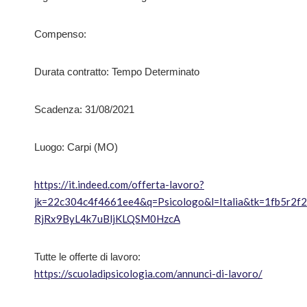
Compenso:
Durata contratto: Tempo Determinato
Scadenza: 31/08/2021
Luogo: Carpi (MO)
https://it.indeed.com/offerta-lavoro?
jk=22c304c4f4661ee4&q=Psicologo&l=Italia&tk=1fb5r2
RjRx9ByL4k7uBljKLQSM0HzcA
Tutte le offerte di lavoro:
https://scuoladipsicologia.com/annunci-di-lavoro/