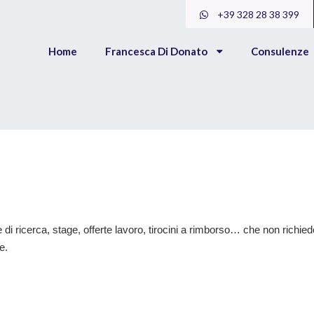
+39 328 28 38 399
Home
Francesca Di Donato
Consulenze
e di ricerca, stage, offerte lavoro, tirocini a rimborso… che non richie
e.