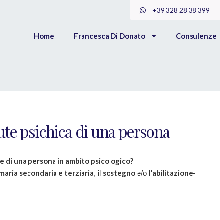
+39 328 28 38 399
Home
Francesca Di Donato
Consulenze
lute psichica di una persona
te di una persona in ambito psicologico?
aria secondaria e terziaria
sostegno
l’abilitazione-
, il
e/o