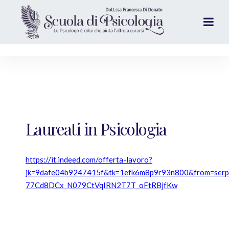
Laureati in Psicologia
https://it.indeed.com/offerta-lavoro?
jk=9dafe04b9247415f&tk=1efk6m8p9r93n800&from=ser
77Cd8DCx_N079CtVqIRN2T7T_oFtRBjfKw
__________________________