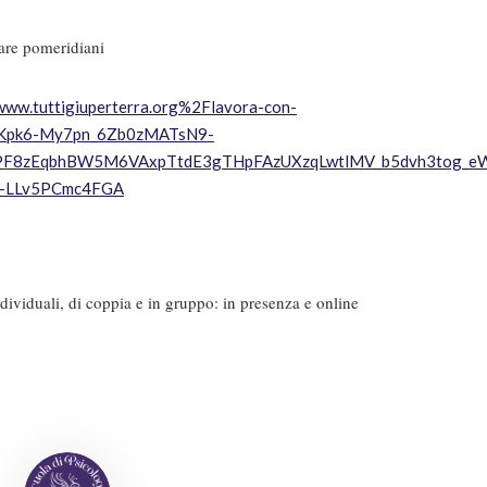
olare pomeridiani
ww.tuttigiuperterra.org%2Flavora-con-
oKpk6-My7pn_6Zb0zMATsN9-
3SPF8zEqbhBW5M6VAxpTtdE3gTHpFAzUXzqLwtlMV_b5dvh3tog_
f-LLv5PCmc4FGA
ndividuali, di coppia e in gruppo: in presenza e online