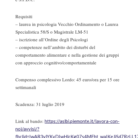
Requisiti
– laurea in psicologia Vecchio Ordinamento o Laurea
Specialistica 58/S o Magistrale LM-51
– iscrizione all’Ordine degli Psicologi
– competenze nell’ambito dei disturbi del
comportamento alimentare e nella gestione dei gruppi
con approccio cognitivo/comportamentale
Compenso complessivo Lordo: 45 euro/ora per 15 ore
settimanali
Scadenza: 31 luglio 2019
Link al bando:
https://aslbi.piemonte.it/lavora-con-
noi/avvisi/?
fbclid=IwAR3ylYKyDIwHlcKg07s4MFht_waIKeJiSd7RzL