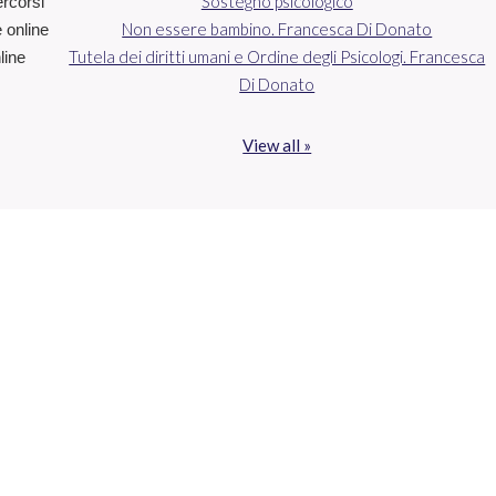
Sostegno psicologico
ercorsi
Non essere bambino. Francesca Di Donato
e online
Tutela dei diritti umani e Ordine degli Psicologi. Francesca
line
Di Donato
View all »