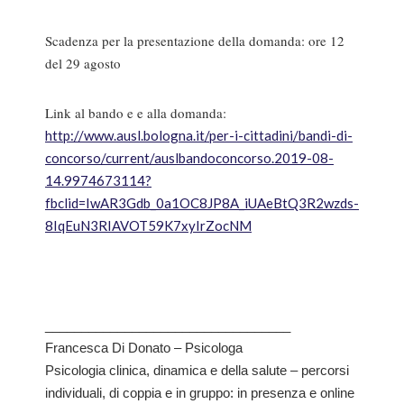
Scadenza per la presentazione della domanda: ore 12
del 29 agosto
Link al bando e e alla domanda:
http://www.ausl.bologna.it/per-i-cittadini/bandi-di-
concorso/current/auslbandoconcorso.2019-08-
14.9974673114?
fbclid=IwAR3Gdb_0a1OC8JP8A_iUAeBtQ3R2wzds-
8IqEuN3RIAVOT59K7xyIrZocNM
__________________________________
Francesca Di Donato – Psicologa
Psicologia clinica, dinamica e della salute – percorsi
individuali, di coppia e in gruppo: in presenza e online