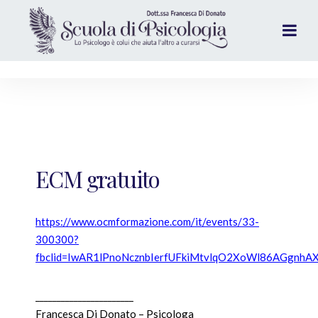
ECM gratuito
https://www.ocmformazione.com/it/events/33-
300300?
fbclid=IwAR1lPnoNcznbIerfUFkiMtvlqO2XoWl86AGgn
_______________________
Francesca Di Donato – Psicologa