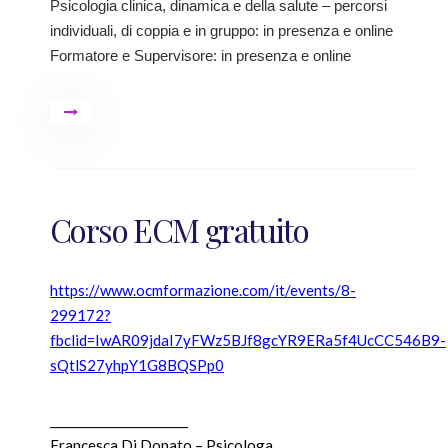
Psicologia clinica, dinamica e della salute – percorsi
individuali, di coppia e in gruppo: in presenza e online
Formatore e Supervisore: in presenza e online
Corso ECM gratuito
https://www.ocmformazione.com/it/events/8-
299172?
fbclid=IwAR09jdaI7yFWz5BJf8gcYR9ERa5f4UcCC546B9-
sQtlS27yhpY1G8BQSPp0
_______________________
Francesca Di Donato – Psicologa