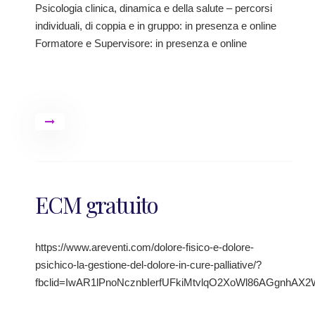
Psicologia clinica, dinamica e della salute – percorsi
individuali, di coppia e in gruppo: in presenza e online
Formatore e Supervisore: in presenza e online
ECM gratuito
https://www.areventi.com/dolore-fisico-e-dolore-
psichico-la-gestione-del-dolore-in-cure-palliative/?
fbclid=IwAR1lPnoNcznbIerfUFkiMtvlqO2XoWl86AGgnh