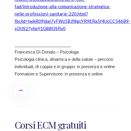
fad/introduzione-alla-comunicazione-strategica-
nelle-professioni-sanitarie-220.html?
fbclid=IwAR09jdaI7yFWz5BJf8gcYR9ERa5f4UcCC546B9-
sQtlS27yhpY1G8BQSPp0
________________________
Francesca Di Donato – Psicologa
Psicologia clinica, dinamica e della salute – percorsi
individuali, di coppia e in gruppo: in presenza e online
Formatore e Supervisore: in presenza e online
Corsi ECM gratuiti