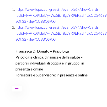
https://www.lopezcongressi.it/event/567/showCard?
fbclid=IwAR09jdaI7yFWz5BJf8gcYR9ERa5f4UcCC546B9
sQtlS27yhpY1G8BQSPp0
https://www.lopezcongressi.it/event/594/showCard?
fbclid=IwAR09jdaI7yFWz5BJf8gcYR9ERa5f4UcCC546B9
sQtlS27yhpY1G8BQSPp0
_______________________
Francesca Di Donato – Psicologa
Psicologia clinica, dinamica e della salute –
percorsi individuali, di coppia e in gruppo: in
presenza e online
Formatore e Supervisore: in presenza e online