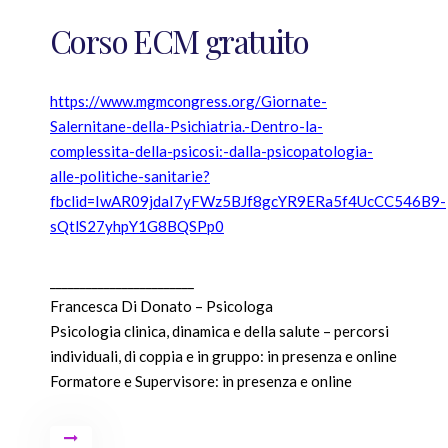
Corso ECM gratuito
https://www.mgmcongress.org/Giornate-
Salernitane-della-Psichiatria.-Dentro-la-
complessita-della-psicosi:-dalla-psicopatologia-
alle-politiche-sanitarie?
fbclid=IwAR09jdaI7yFWz5BJf8gcYR9ERa5f4UcCC546B9-
sQtlS27yhpY1G8BQSPp0
________________________
Francesca Di Donato – Psicologa
Psicologia clinica, dinamica e della salute – percorsi
individuali, di coppia e in gruppo: in presenza e online
Formatore e Supervisore: in presenza e online