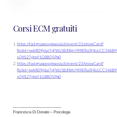
Corsi ECM gratuiti
https://fad.grupposymposia.it/event/31/showCard?
fbclid=IwAR09jdaI7yFWz5BJf8gcYR9ERa5f4UcCC546B9
sQtlS27yhpY1G8BQSPp0
https://fad.grupposymposia.it/event/23/showCard?
fbclid=IwAR09jdaI7yFWz5BJf8gcYR9ERa5f4UcCC546B9
sQtlS27yhpY1G8BQSPp0
_______________________
Francesca Di Donato – Psicologa