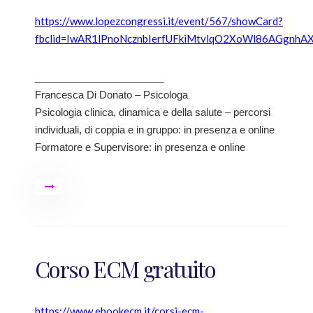
https://www.lopezcongressi.it/event/567/showCard?
fbclid=IwAR1lPnoNcznbIerfUFkiMtvlqO2XoWl86AGgn
_______________________
Francesca Di Donato – Psicologa
Psicologia clinica, dinamica e della salute – percorsi
individuali, di coppia e in gruppo: in presenza e online
Formatore e Supervisore: in presenza e online
Corso ECM gratuito
https://www.ebookecm.it/corsi-ecm-